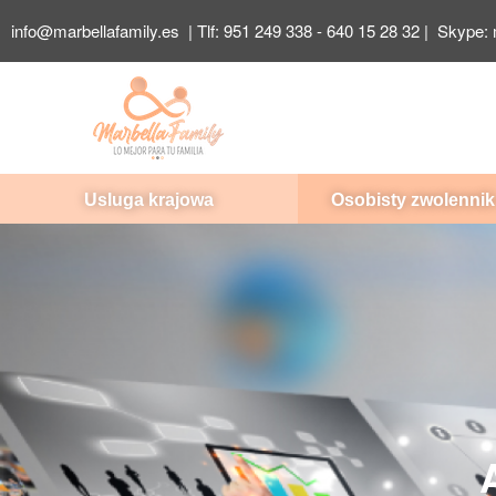
info@marbellafamily.es
| Tlf:
951 249 338
-
640 15 28 32
| Skype:
Usluga krajowa
Osobisty zwolennik