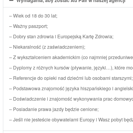
Wymagania, aby zostać Au Pair w naszej agencji
– Wiek od 18 do 30 lat;
– Ważny paszport;
– Dobry stan zdrowia i Europejską Kartę Zdrowia;
– Niekaralność (z zaświadczeniem);
– Z wykształceniem akademickim (co najmniej przeduniwe
– Dyplomy z różnych kursów (pływanie, języki…), które mo
– Referencje do opieki nad dziećmi lub osobami starszymi;
– Podstawowa znajomość języka hiszpańskiego i angielsk
– Doświadczenie i znajomość wykonywania prac domowyc
– Posiadanie prawa jazdy będzie cenione;
– Jeśli nie jesteście obywatelami Europy i Wasz pobyt będz