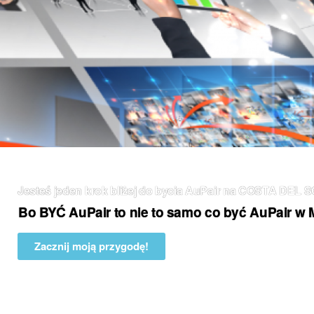
Jesteś jeden krok bliżej do bycia AuPair na COSTA DEL 
Bo BYĆ AuPair to nie to samo co być AuPair 
Zacznij moją przygodę!