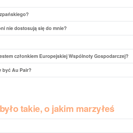
iszpańskiego?
 oni nie dostosują się do mnie?
 jestem członkiem Europejskiej Wspólnoty Gospodarczej?
y być Au Pair?
yło takie, o jakim marzyłeś