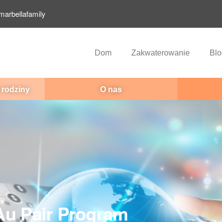
marbellafamily
Dom
Zakwaterowanie
Blo
 rodziny
O nas
Au Pair Program