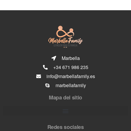
Marbella
+34 671 986 235
info@marbellafamily.es
marbellafamily
Mapa del sitio
Redes sociales