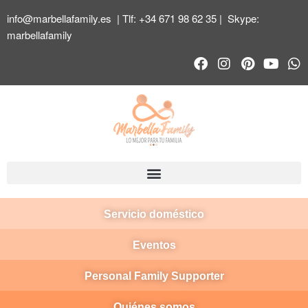
info@marbellafamily.es
| Tlf:
+34 671 98 62 35
| Skype:
marbellafamily
Servicio doméstico
Eventos
Personal Family Supporter
Quiénes somos