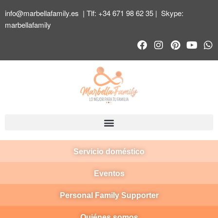
info@marbellafamily.es
| Tlf:
+34 671 98 62 35
| Skype:
marbellafamily
Servicio doméstico
Eventos
Personal Family Supporter
Quiénes somos