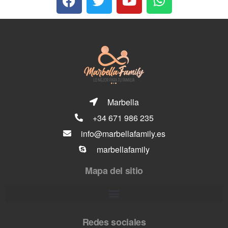
Marbella
+34 671 986 235
info@marbellafamily.es
marbellafamily
Mapa del sitio
Redes sociales