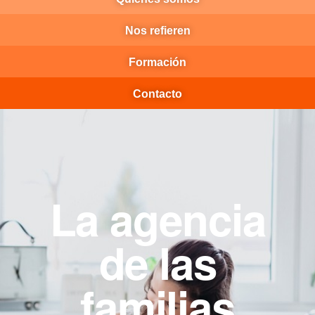
Nos refieren
Formación
Contacto
La agencia
de las
familias