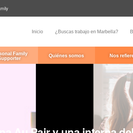
amily
Inicio
¿Buscas trabajo en Marbella?
B
sonal Family
Quiénes somos
Nos refier
Supporter
na Au Pair y una interna de