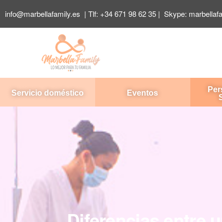
info@marbellafamily.es
| Tlf:
+34 671 98 62 35
| Skype:
marbellaf
Per
Servicio doméstico
Eventos
Diferencias entre u