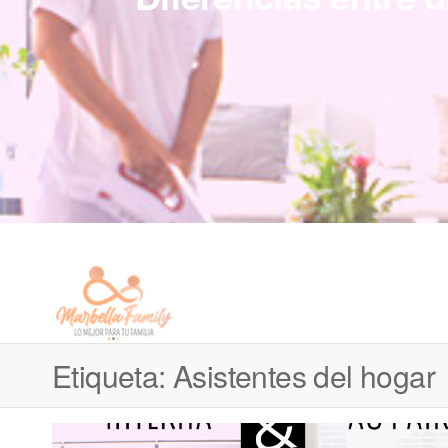
Marbella
Servicio
doméstico
Family |
para
Etiqueta:
Asistentes del hogar
Personal
familias
Family