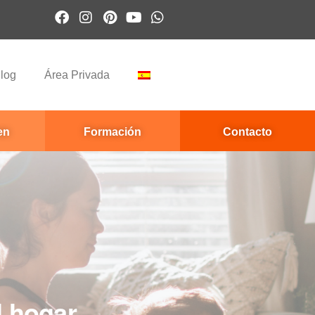
log
Área Privada
en
Formación
Contacto
l hogar