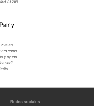
s que hagan
Pair y
 vive en
a pero como
iño y ayuda
des ver?
bréis
Redes sociales