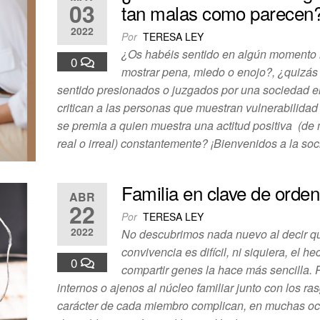
03
tan malas como parecen
2022
Por
TERESA LEY
¿Os habéis sentido en algún momento 
0
mostrar pena, miedo o enojo?, ¿quizás
sentido presionados o juzgados por una sociedad e
critican a las personas que muestran vulnerabilidad 
se premia a quien muestra una actitud positiva (de
real o irreal) constantemente? ¡Bienvenidos a la s
Familia en clave de orden
ABR
22
Por
TERESA LEY
2022
No descubrimos nada nuevo al decir q
convivencia es difícil, ni siquiera, el h
0
compartir genes la hace más sencilla.
internos o ajenos al núcleo familiar junto con los ra
carácter de cada miembro complican, en muchas oc