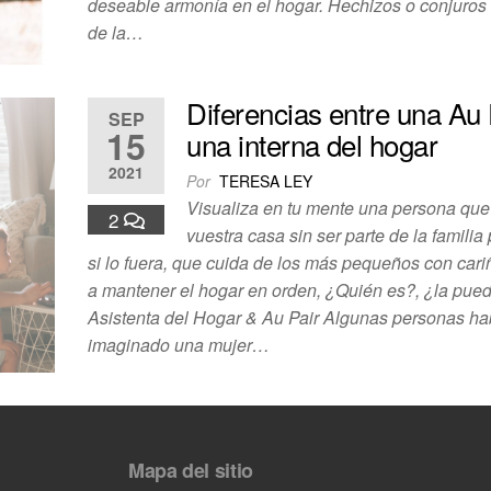
deseable armonía en el hogar. Hechizos o conjuro
de la…
Diferencias entre una Au 
SEP
15
una interna del hogar
2021
Por
TERESA LEY
Visualiza en tu mente una persona que
2
vuestra casa sin ser parte de la famili
si lo fuera, que cuida de los más pequeños con car
a mantener el hogar en orden, ¿Quién es?, ¿la pue
Asistenta del Hogar & Au Pair Algunas personas ha
imaginado una mujer…
Mapa del sitio