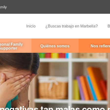
amily
Inicio
¿Buscas trabajo en Marbella?
B
sonal Family
Quiénes somos
Nos refier
Supporter
negativas tan malas como 