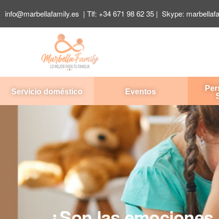
info@marbellafamily.es
| Tlf:
+34 671 98 62 35
| Skype:
marbellaf
Per
Servicio doméstico
Eventos
¿Son las emociones 