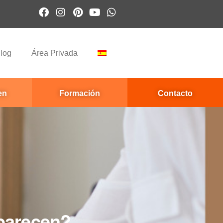
log
Área Privada
en
Formación
Contacto
parecen?