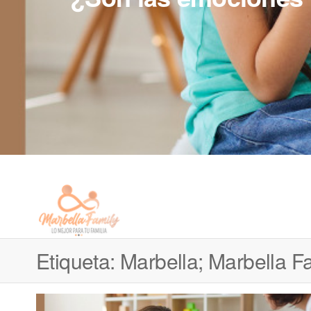
Marbella
Servicio
doméstico
Family |
para
Etiqueta:
Marbella; Marbella Fa
Personal
familias
Family