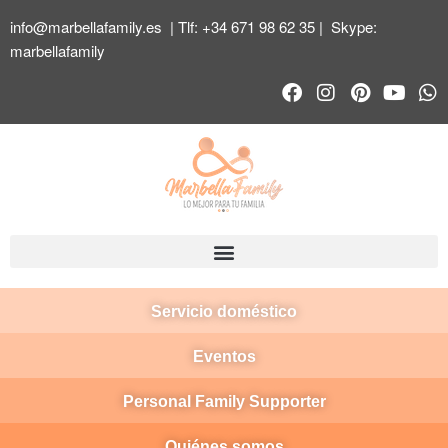
info@marbellafamily.es
| Tlf:
+34 671 98 62 35
| Skype:
marbellafamily
Servicio doméstico
Eventos
Personal Family Supporter
Quiénes somos