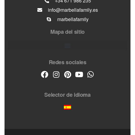
+34 671 986 235
info@marbellafamily.es
marbellafamily
Mapa del sitio
Redes sociales
Selector de idioma